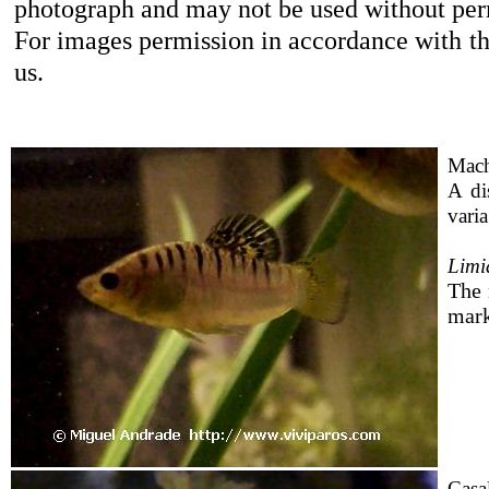
photograph and may not be used without per
For images permission in accordance with the
us.
Mach
A di
vari
Limi
The 
mark
Casa