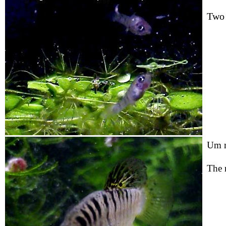
Two 
Um m
The 