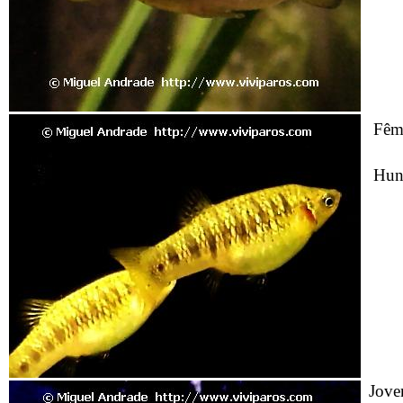
Fême
Hun
Jove