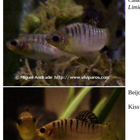
Limi
Beij
Kiss