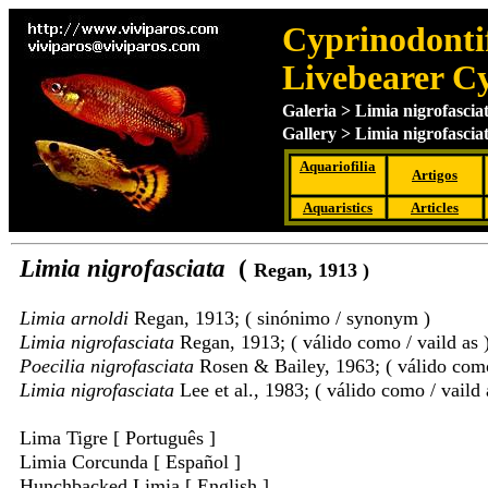
Cyprinodontif
Livebearer C
Galeria > Limia nigrofasciat
Gallery > Limia nigrofasciat
Aquariofilia
Artigos
Aquaristics
Articles
Limia nigrofasciata
(
Regan
, 1913 )
Limia arnoldi
Regan, 1913; ( sinónimo / synonym )
Limia nigrofasciata
Regan, 1913; ( válido como / vaild as 
Poecilia nigrofasciata
Rosen & Bailey, 1963; ( válido como 
Limia nigrofasciata
Lee et al., 1983; ( válido como / vaild 
Lima Tigre [ Português ]
Limia Corcunda [ Español ]
Hunchbacked Limia [ English ]