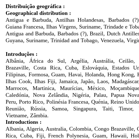
Distribuição geográfica :
Geographical distribution :
Antigua e Barbuda, Antilhas Holandesas, Barbados (?),
Guiana Francesa, Ilhas Virgens, Suriname, Trindade e Tob
Antigua and Barbuda, Barbados (?), Brazil, Dutch Antille
Guyana, Suriname, Trinidad and Tobago, Venezuela, Virgin
Introduções :
Albânia, África do Sul, Argélia, Austrália, Ceilão
Brazaville, Costa Rica, Cuba, Eslováquia, Estados U
Filipinas, Formosa, Guam, Havai, Holanda, Hong Kong, H
Ilhas Cook, Ilhas Fiji, Jamaica, Japão, Laos, Madagásca
Marrocos, Martinica, Maurícias, México, Moçambiqu
Caledónia, Nova Zelândia, Nigéria, Palau, Papua Nova
Peru, Porto Rico, Polinésia Francesa, Quénia, Reino Unid
Reunião, Rússia, Samoa, Singapura, Taiti, Timor, 
Vietname, Zâmbia.
Introductions :
Albania, Algeria, Australia, Colombia, Congo Brazaville, 
Rica, Cuba, Fiji, French Polynesia, Guam, Hawaii, Ho