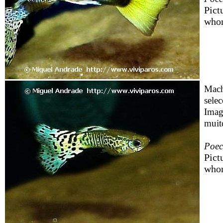
Pict
whom
Mach
selec
Imag
muito
Poeci
Pict
whom