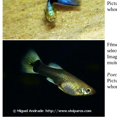
Pict
whom
Fêm
selec
Imag
muito
Poeci
Pict
whom