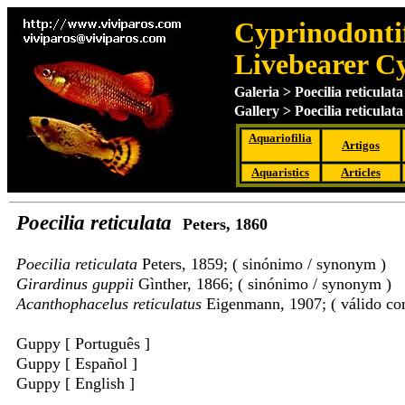
Cyprinodontif
Livebearer C
Galeria > Poecilia reticulata
Gallery > Poecilia reticulata 
Aquariofilia
Artigos
Aquaristics
Articles
Poecilia reticulata
Peters, 1860
Poecilia reticulata
Peters, 1859; ( sinónimo / synonym )
Girardinus guppii
Gìnther, 1866; ( sinónimo / synonym )
Acanthophacelus reticulatus
Eigenmann, 1907; ( válido com
Guppy [ Português ]
Guppy [ Español ]
Guppy [ English ]