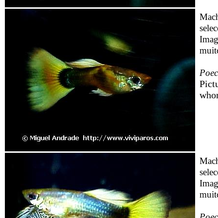
Mach
selec
Imag
muito
Poeci
Pict
whom
Mach
selec
Imag
muito
Poeci