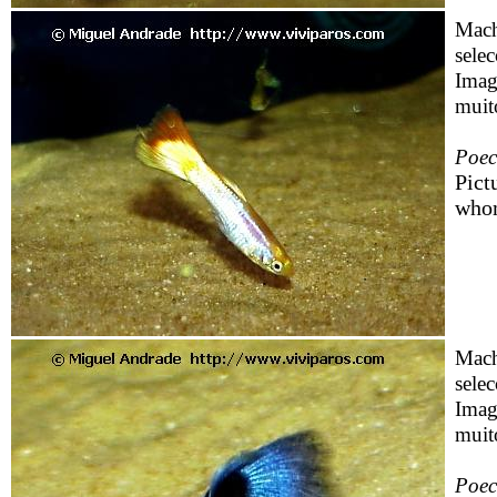
Mach
selec
Imag
muito
Poeci
Pict
whom
Mach
selec
Imag
muito
Poeci