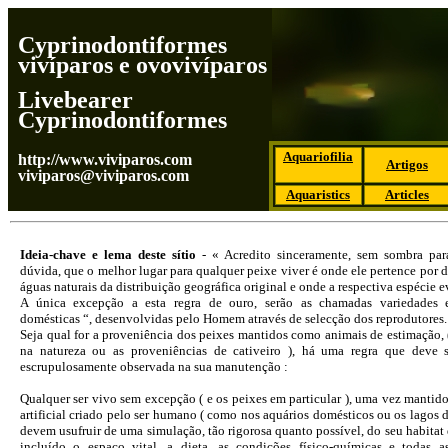
Cyprinodontiformes
vivíparos e ovovivíparos
Livebearer
Cyprinodontiformes
Aquariofilia
http://www.viviparos.com
Artigos
viviparos@viviparos.com
Aquaristics
Articles
Ideia-chave e lema deste sítio
- « Acredito sinceramente, sem sombra pa
dúvida, que o melhor lugar para qualquer peixe viver é onde ele pertence por 
águas naturais da distribuição geográfica original e onde a respectiva espécie e
A única excepção a esta regra de ouro, serão as chamadas variedades 
domésticas “, desenvolvidas pelo Homem através de selecção dos reprodutores.
Seja qual for a proveniência dos peixes mantidos como animais de estimação, 
na natureza ou as proveniências de cativeiro ), há uma regra que deve 
escrupulosamente observada na sua manutenção :
Qualquer ser vivo sem excepção ( e os peixes em particular ), uma vez mantid
artificial criado pelo ser humano ( como nos aquários domésticos ou os lagos d
devem usufruir de uma simulação, tão rigorosa quanto possível, do seu habitat
incluído o espaço vital, a dieta, as condições físico-químicas e todas as