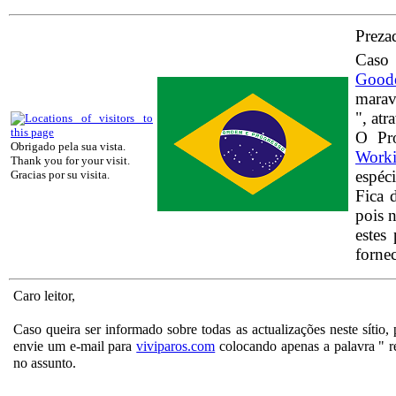
Prezad
Caso 
Good
marav
", at
O Pro
Obrigado pela sua vista.
Work
Thank you for your visit.
espéci
Gracias por su visita.
Fica 
pois 
estes
forne
Caro leitor,
Caso queira ser informado sobre todas as actualizações neste sítio, 
envie um e-mail para
viviparos.com
colocando apenas a palavra " re
no assunto.