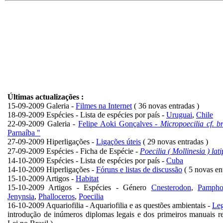
Últimas actualizações
:
15-09-2009 Galeria -
Filmes na Internet
( 36 novas entradas )
18-09-2009 Espécies - Lista de espécies por país -
Uruguai
,
Chile
22-09-2009
Galeria
-
Felipe Aoki Gonçalves -
Micropoecilia cf. 
Parnaíba "
27-09-2009 Hiperligações -
Ligações úteis
( 29 novas entradas )
Poecilia ( Mollinesia ) lat
27-09-2009 Espécies - Ficha de Espécie -
14-10-2009 Espécies - Lista de espécies por país -
Cuba
14-10-2009 Hiperligações -
Fóruns e listas de discussão
( 5 novas en
15-10-2009 Artigos -
Habitat
15-10-2009 Artigos - Espécies -
Género
Cnesterodon
,
Pampho
Jenynsia
,
Phalloceros
,
Poecilia
16-10-2009 Aquariofilia - Aquariofilia e as questões ambientais -
Leg
introdução de inúmeros diplomas legais e dos primeiros manuais re