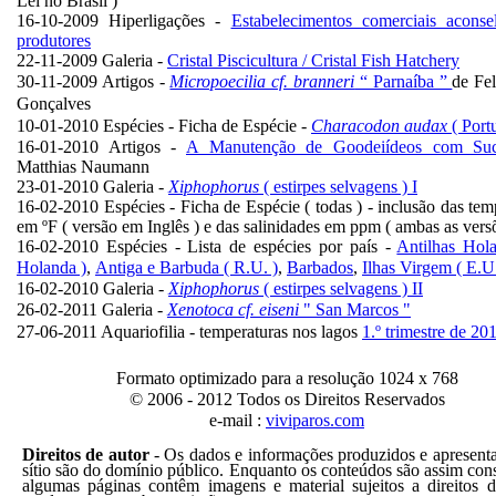
Lei no Brasil )
16-10-2009 Hiperligações -
Estabelecimentos comerciais aconse
produtores
22-11-2009 Galeria -
Cristal Piscicultura / Cristal
Fish Hatchery
Micropoecilia cf. branneri
“ Parnaíba ”
Fe
30-11-2009 Artigos -
de
Gonçalves
Characodon audax
( Port
10-01-2010 Espécies - Ficha de Espécie -
16-01-2010 Artigos -
A Manutenção de Goodeiídeos com Suc
Matthias Naumann
23-01-2010 Galeria -
Xiphophorus
( estirpes selvagens ) I
16-02-2010 Espécies - Ficha de Espécie ( todas ) - inclusão das tem
em ºF ( versão em Inglês ) e das salinidades em ppm ( ambas as vers
16-02-2010 Espécies - Lista de espécies por país -
Antilhas Hola
,
Holanda )
Antiga e Barbuda ( R.U. )
,
Barbados
,
Ilhas Virgem ( E.U
16-02-2010 Galeria -
Xiphophorus
( estirpes selvagens ) II
Xenotoca cf. eiseni
"
26-02-2011 Galeria -
San Marcos "
1.º trimestre de 20
27-06-2011 Aquariofilia - temperaturas nos lagos
Formato optimizado para a resolução 1024 x 768
© 2006 - 2012 Todos os Direitos Reservados
e-mail :
viviparos.com
Direitos de autor
-
Os dados e informações produzidos e apresent
sítio são do domínio público. Enquanto os conteúdos são assim con
algumas páginas contêm imagens e material sujeitos a direitos d