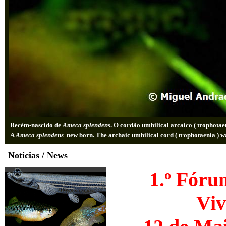
Recém-nascido de
Ameca splendens
. O cordão umbilical arcaico ( trophotae
A
Ameca splendens
new born. The archaic umbilical cord
( trophotaenia )
w
Notícias / News
1.º Fóru
Viv