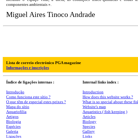
componentes ambientais ».
Miguel Aires Tinoco Andrade
Lista de correio electrónico PGA magazine
Informações e inscrições
Índice de ligações internas :
Internal links index :
Introdução
Introduction
Como funciona este sítio ?
How does this website works ?
O que têm de especial estes peixes ?
What is so special about these fis
Mapa do sítio
Website's map
Aquariofilia
Aquaristics ( fish keeping )
Artigos
Articles
Biologia
Biology
Espécies
Species
Galeria
Gallery
Ligações
Links